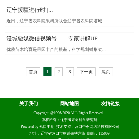
辽宁援疆进行时 |...
近日，辽宁省农科院果树所联合辽宁省农科院塔城...
澄城融媒微信视频号——专家讲解UF...
优质苗木培育是果园丰产的根基，科学规划树形架...
首页
1
2
3
下一页
尾页
关于我们
网站地图
友情链接
Copyright @1996-2020 ALL Rights Reserved
版权所有：辽宁省果树科学研究所
Powered by 营口中创 技术支持：营口中创网络科技有限公司
地址：辽宁省营口市熊岳镇铁东街 邮编：115009