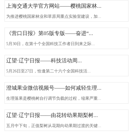
上海交通大学官方网站——樱桃国家林...
为推进樱桃国家林业和草原局重点实验室建设，加...
《营口日报》第05版专版——奋进“...
5月30日，在第十个全国科技工作者日到来之际...
辽望·辽宁日报——科技活动周...
5月26日至27日，恰逢第二十六个全国科技活...
澄城果业微信视频号——如何减轻生理...
生理落果是樱桃树自行调节负载的过程，缩果严重...
辽望·辽宁日报——由花转幼果期梨树...
五月中下旬，正值梨树从花期向幼果期过渡的关键...