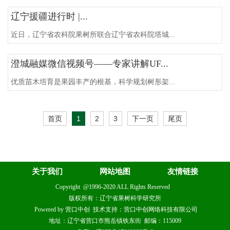
辽宁援疆进行时 |...
近日，辽宁省农科院果树所联合辽宁省农科院塔城...
澄城融媒微信视频号——专家讲解UF...
优质苗木培育是果园丰产的根基，科学规划树形架...
首页
1
2
3
下一页
尾页
关于我们
网站地图
友情链接
Copyright @1996-2020 ALL Rights Reserved
版权所有：辽宁省果树科学研究所
Powered by 营口中创 技术支持：营口中创网络科技有限公司
地址：辽宁省营口市熊岳镇铁东街 邮编：115009