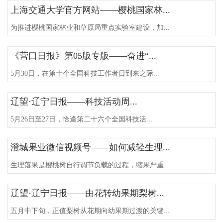
上海交通大学官方网站——樱桃国家林...
为推进樱桃国家林业和草原局重点实验室建设，加...
《营口日报》第05版专版——奋进“...
5月30日，在第十个全国科技工作者日到来之际...
辽望·辽宁日报——科技活动周...
5月26日至27日，恰逢第二十六个全国科技活...
澄城果业微信视频号——如何减轻生理...
生理落果是樱桃树自行调节负载的过程，缩果严重...
辽望·辽宁日报——由花转幼果期梨树...
五月中下旬，正值梨树从花期向幼果期过渡的关键...