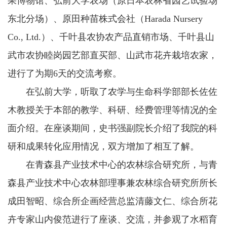
果博物馆、弘前大学农场（原日本农林省园艺试验场
东北分场）、原田种苗株式会社（Harada Nursery
Co., Ltd.）、千叶县农协农产品直销市场、千叶县山
武市农协睦岗园艺部直买部、山武市花卉栽培农家，
进行了为期6天的交流考察。
在弘前大学，听取了农学与生命科学部部长佐佐
木教授关于本部的教学、科研、经费管理等情况的全
面介绍。在座谈期间，史书强副院长介绍了我院的科
研和成果转化应用情况，双方增加了相互了解。
在青森县产业技术中心的农林综合研究所，与青
森县产业技术中心农林部理事兼农林综合研究所所长
成田智昭、综合所企画经营总监清藤文仁、综合所花
卉专家山内俊范进行了座谈、交流，并参观了水稻育