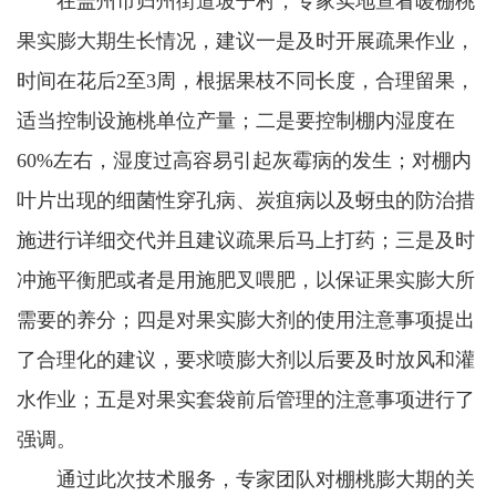
在盖州市归州街道坡子村，专家实地查看暖棚桃
果实膨大期生长情况，建议一是及时开展疏果作业，
时间在花后2至3周，根据果枝不同长度，合理留果，
适当控制设施桃单位产量；二是要控制棚内湿度在
60%左右，湿度过高容易引起灰霉病的发生；对棚内
叶片出现的细菌性穿孔病、炭疽病以及蚜虫的防治措
施进行详细交代并且建议疏果后马上打药；三是及时
冲施平衡肥或者是用施肥叉喂肥，以保证果实膨大所
需要的养分；四是对果实膨大剂的使用注意事项提出
了合理化的建议，要求喷膨大剂以后要及时放风和灌
水作业；五是对果实套袋前后管理的注意事项进行了
强调。
通过此次技术服务，专家团队对棚桃膨大期的关