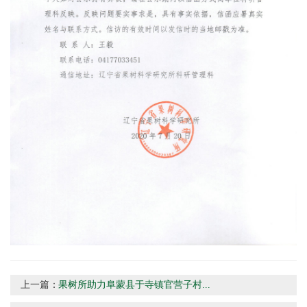
上一篇：
果树所助力阜蒙县于寺镇官营子村...